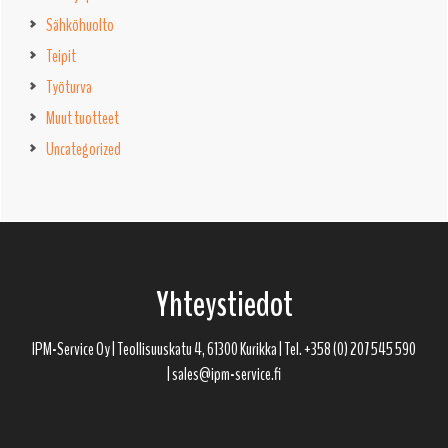
Sähköhuolto
Teipit
Työturva
Muut tuotteet
Uncategorized
Footer
Yhteystiedot
IPM-Service Oy | Teollisuuskatu 4, 61300 Kurikka | Tel. +358 (0) 207 545 590
| sales@ipm-service.fi