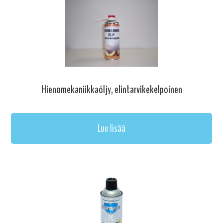
Hienomekaniikkaöljy, elintarvikekelpoinen
Lue lisää