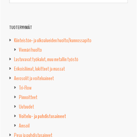
TUOTERYHMÄT
Kiinteistön- ja ulkoalueiden huolto/kunnossapito
Viemäri huolto
Lastuvavat työkalut, muu metallin työstö
Erikoisliimat, lukitteet ja massat
Aerosolit ja voiteluaineet
Tri-Flow
Pinnoitteet
Uutuudet
Voitelu- ja puhdistusaineet
Amsoil
Pesu ja puhdistusaineet