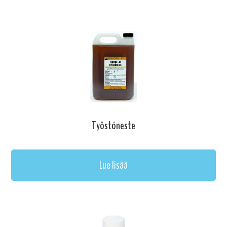
Työstöneste
Lue lisää