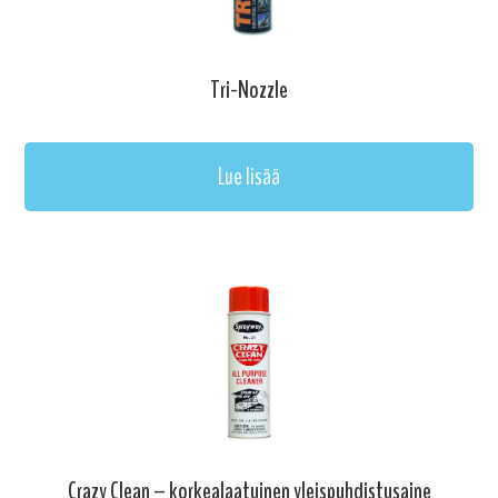
Tri-Nozzle
Lue lisää
Crazy Clean – korkealaatuinen yleispuhdistusaine