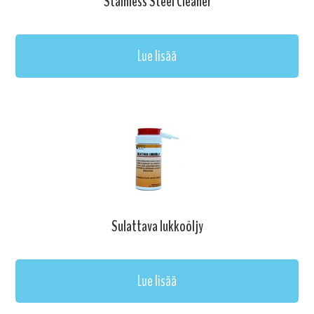
Stainless Steel Cleaner
Lue lisää
Sulattava lukkoöljy
Lue lisää