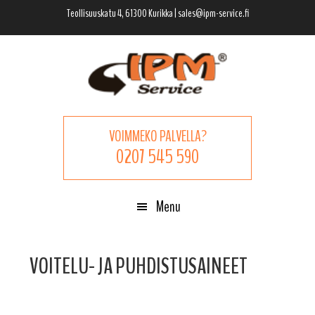
Hyppää
Hyppää
Hyppää
Teollisuuskatu 4, 61300 Kurikka | sales@ipm-service.fi
pääsisältöön
ensisijaiseen
alatunnisteeseen
sivupalkkiin
VOIMMEKO PALVELLA?
0207 545 590
Menu
VOITELU- JA PUHDISTUSAINEET