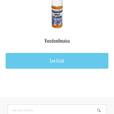
Vuodonilmaisu
Lue lisää
Ensisijainen
Hae
sivupalkki
sivustolta...