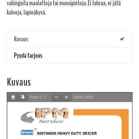
vahingoita maalattuja tai muovipintoja. Ei tahraa, ei jätä
kalvoja, lapinäkyvä.
Kuvaus
Pyydä tarjous
Kuvaus
Page
1
/
1
Zoom
100%