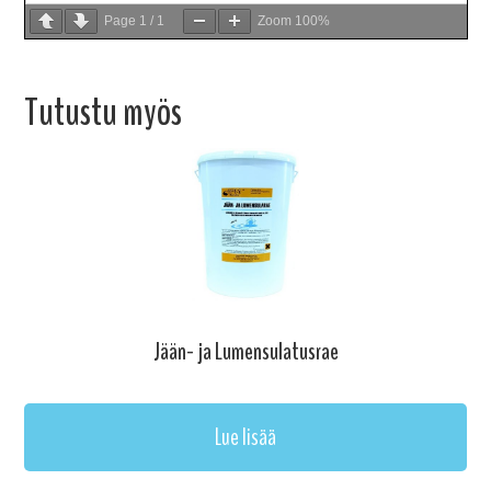
Page
1
/
1
Zoom
100%
Tutustu myös
Jään- ja Lumensulatusrae
Lue lisää