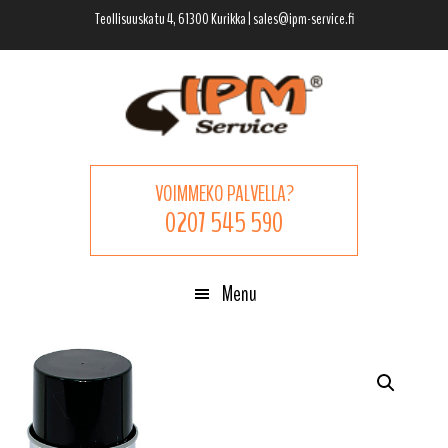
Hyppää
Hyppää
Hyppää
Teollisuuskatu 4, 61300 Kurikka | sales@ipm-service.fi
pääsisältöön
ensisijaiseen
alatunnisteeseen
sivupalkkiin
VOIMMEKO PALVELLA?
0207 545 590
Menu