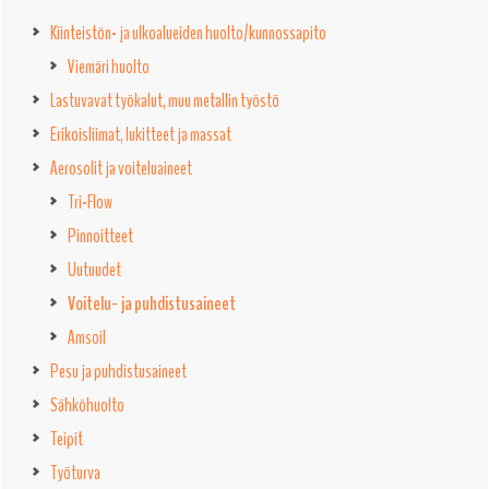
Kiinteistön- ja ulkoalueiden huolto/kunnossapito
Viemäri huolto
Lastuvavat työkalut, muu metallin työstö
Erikoisliimat, lukitteet ja massat
Aerosolit ja voiteluaineet
Tri-Flow
Pinnoitteet
Uutuudet
Voitelu- ja puhdistusaineet
Amsoil
Pesu ja puhdistusaineet
Sähköhuolto
Teipit
Työturva