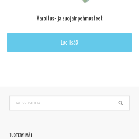
Varoitus- ja suojainpehmusteet
Lue lisää
Ensisijainen
Hae
sivupalkki
sivustolta...
TUOTERYHMÄT