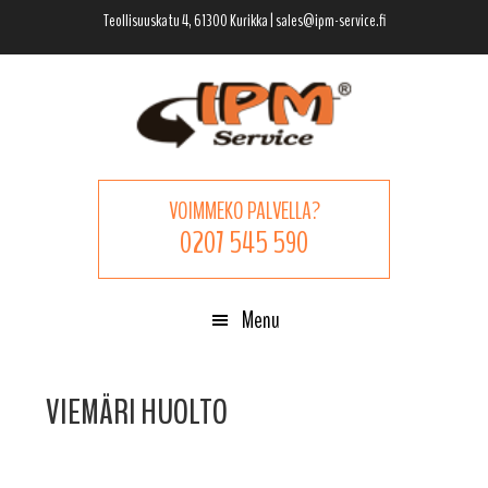
Hyppää
Hyppää
Hyppää
Teollisuuskatu 4, 61300 Kurikka | sales@ipm-service.fi
pääsisältöön
ensisijaiseen
alatunnisteeseen
sivupalkkiin
VOIMMEKO PALVELLA?
0207 545 590
Menu
VIEMÄRI HUOLTO