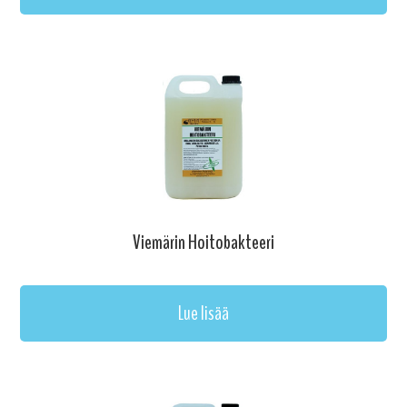
Viemärin Hoitobakteeri
Lue lisää