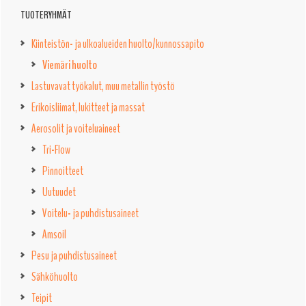
TUOTERYHMÄT
Kiinteistön- ja ulkoalueiden huolto/kunnossapito
Viemäri huolto
Lastuvavat työkalut, muu metallin työstö
Erikoisliimat, lukitteet ja massat
Aerosolit ja voiteluaineet
Tri-Flow
Pinnoitteet
Uutuudet
Voitelu- ja puhdistusaineet
Amsoil
Pesu ja puhdistusaineet
Sähköhuolto
Teipit