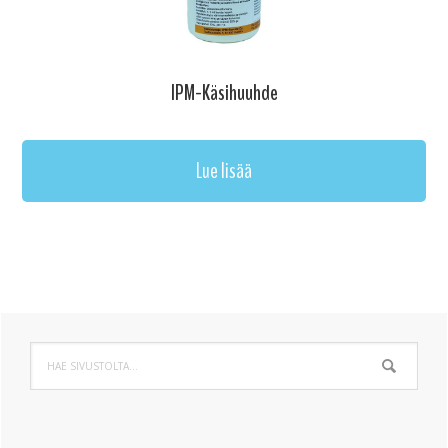
IPM-Käsihuuhde
Lue lisää
Ensisijainen
Hae
sivupalkki
sivustolta...