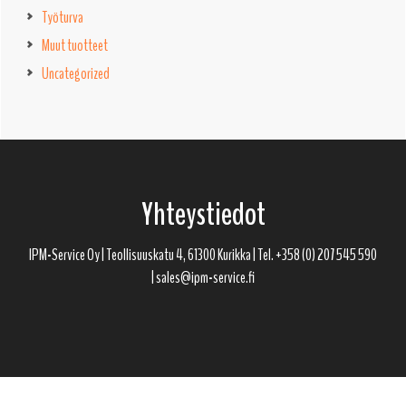
Työturva
Muut tuotteet
Uncategorized
Footer
Yhteystiedot
IPM-Service Oy | Teollisuuskatu 4, 61300 Kurikka | Tel. +358 (0) 207 545 590
| sales@ipm-service.fi