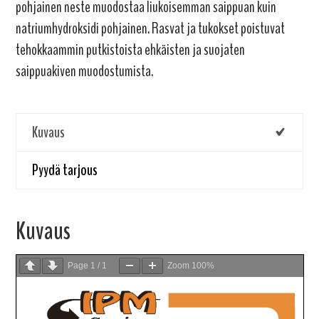
pohjainen neste muodostaa liukoisemman saippuan kuin
natriumhydroksidi pohjainen. Rasvat ja tukokset poistuvat
tehokkaammin putkistoista ehkäisten ja suojaten
saippuakiven muodostumista.
Kuvaus
Pyydä tarjous
Kuvaus
Page
1
/
1
Zoom
100%