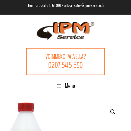
Hyppää
Hyppää
Hyppää
Teollisuuskatu 4, 61300 Kurikka | sales@ipm-service.fi
pääsisältöön
ensisijaiseen
alatunnisteeseen
sivupalkkiin
VOIMMEKO PALVELLA?
0207 545 590
Menu