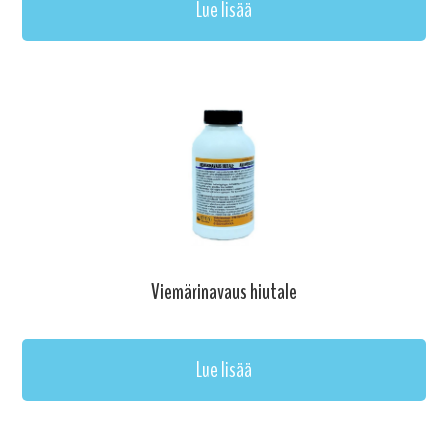
Lue lisää
Viemärinavaus hiutale
Lue lisää