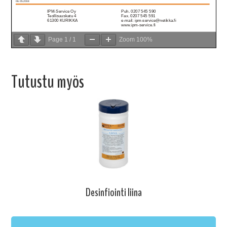
Page
1
/
1
Zoom
100%
Tutustu myös
Desinfiointi liina