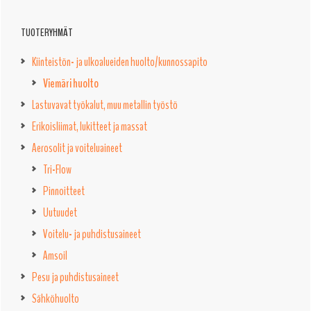
TUOTERYHMÄT
Kiinteistön- ja ulkoalueiden huolto/kunnossapito
Viemäri huolto
Lastuvavat työkalut, muu metallin työstö
Erikoisliimat, lukitteet ja massat
Aerosolit ja voiteluaineet
Tri-Flow
Pinnoitteet
Uutuudet
Voitelu- ja puhdistusaineet
Amsoil
Pesu ja puhdistusaineet
Sähköhuolto