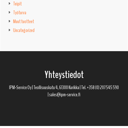
Teipit
Työturva
Muut tuotteet
Uncategorized
Footer
Yhteystiedot
IPM-Service Oy | Teollisuuskatu 4, 61300 Kurikka | Tel. +358 (0) 207 545 590
| sales@ipm-service.fi