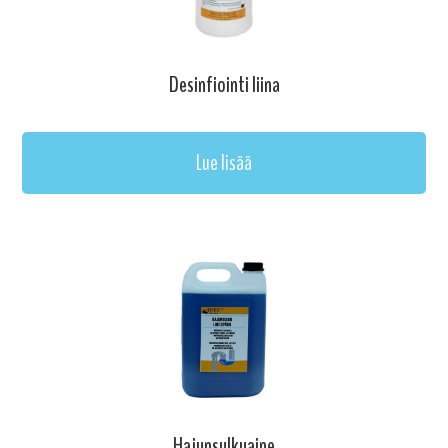
Desinfiointi liina
Lue lisää
Hajunsulkuaine