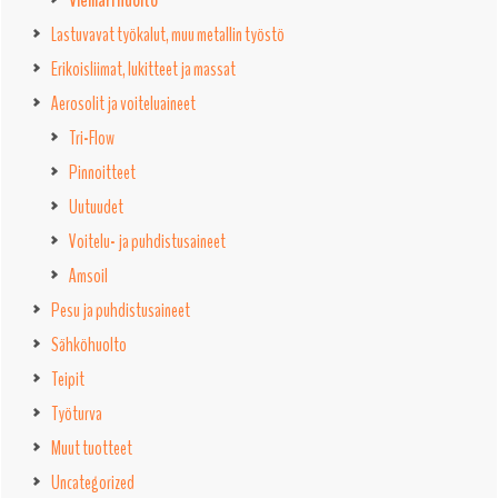
Viemäri huolto
Lastuvavat työkalut, muu metallin työstö
Erikoisliimat, lukitteet ja massat
Aerosolit ja voiteluaineet
Tri-Flow
Pinnoitteet
Uutuudet
Voitelu- ja puhdistusaineet
Amsoil
Pesu ja puhdistusaineet
Sähköhuolto
Teipit
Työturva
Muut tuotteet
Uncategorized