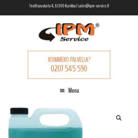
Hyppää
Hyppää
Hyppää
Teollisuuskatu 4, 61300 Kurikka | sales@ipm-service.fi
pääsisältöön
ensisijaiseen
alatunnisteeseen
sivupalkkiin
VOIMMEKO PALVELLA?
0207 545 590
Menu