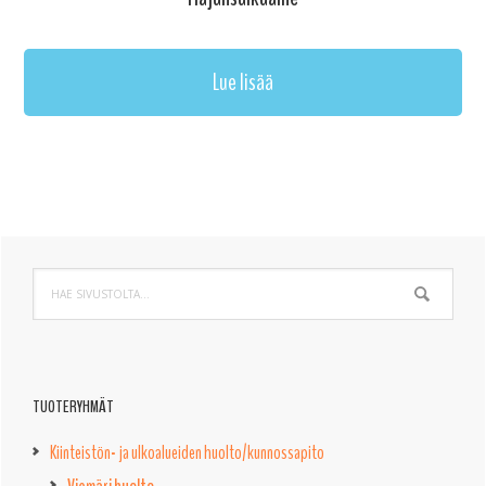
Lue lisää
Ensisijainen
Hae
sivupalkki
sivustolta...
TUOTERYHMÄT
Kiinteistön- ja ulkoalueiden huolto/kunnossapito