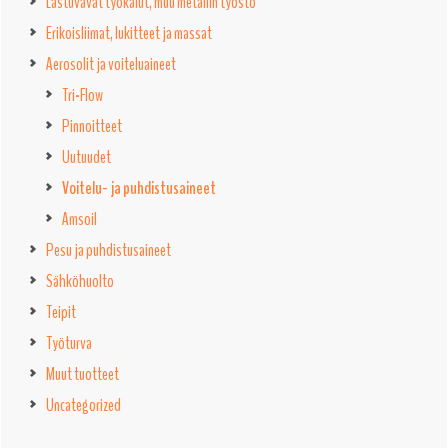
Lastuvavat työkalut, muu metallin työstö
Erikoisliimat, lukitteet ja massat
Aerosolit ja voiteluaineet
Tri-Flow
Pinnoitteet
Uutuudet
Voitelu- ja puhdistusaineet
Amsoil
Pesu ja puhdistusaineet
Sähköhuolto
Teipit
Työturva
Muut tuotteet
Uncategorized