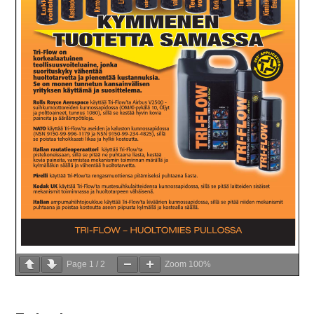
Page
1
/
2
Zoom
100%