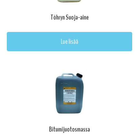
Töhryn Suoja-aine
Lue lisää
Bitumijuotosmassa