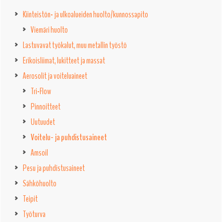
Kiinteistön- ja ulkoalueiden huolto/kunnossapito
Viemäri huolto
Lastuvavat työkalut, muu metallin työstö
Erikoisliimat, lukitteet ja massat
Aerosolit ja voiteluaineet
Tri-Flow
Pinnoitteet
Uutuudet
Voitelu- ja puhdistusaineet
Amsoil
Pesu ja puhdistusaineet
Sähköhuolto
Teipit
Työturva