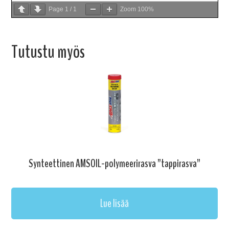
Page
1
/
1
Zoom
100%
Tutustu myös
Synteettinen AMSOIL-polymeerirasva ”tappirasva”
Lue lisää