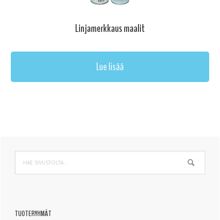
Linjamerkkaus maalit
Lue lisää
Ensisijainen
Hae
sivupalkki
sivustolta...
TUOTERYHMÄT