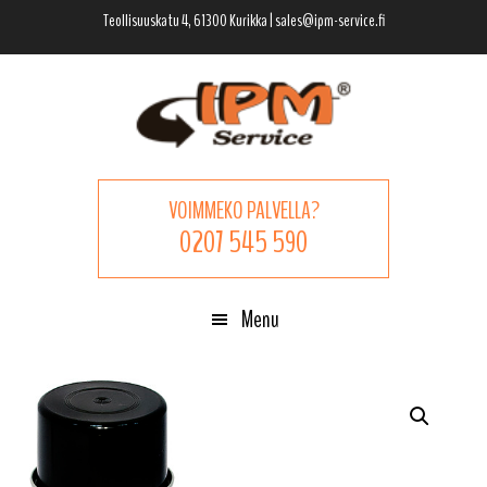
Hyppää
Hyppää
Hyppää
Teollisuuskatu 4, 61300 Kurikka | sales@ipm-service.fi
pääsisältöön
ensisijaiseen
alatunnisteeseen
sivupalkkiin
VOIMMEKO PALVELLA?
0207 545 590
Menu