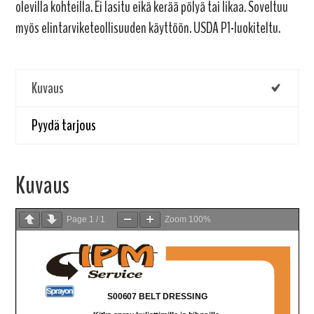
olevilla kohteilla. Ei lasitu eikä kerää pölyä tai likaa. Soveltuu
myös elintarviketeollisuuden käyttöön. USDA P1-luokiteltu.
Kuvaus
Pyydä tarjous
Kuvaus
Page
1
/
1
Zoom
100%