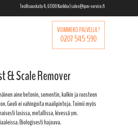
Teollisuuskatu 4, 61300 Kurikka | sales@ipm-service.fi
VOIMMEKO PALVELLA?
0207 545 590
st & Scale Remover
äinen aine betonin, sementin, kalkin ja ruosteen
on. Geeli ei vahingoita maalipintoja. Toimii myös
aisesti lasissa, metallissa, kivessä ym.
aaleissa. Biologisesti hajoava.