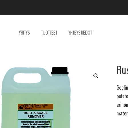
YRITYS
TUOTTEET
YHTEYSTIEDOT
Ru
Geelim
poisto
erinom
materi