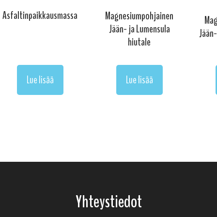
Asfaltinpaikkausmassa
Magnesiumpohjainen
Mag
Jään- ja Lumensula
Jään-
hiutale
Lue lisää
Lue lisää
Yhteystiedot