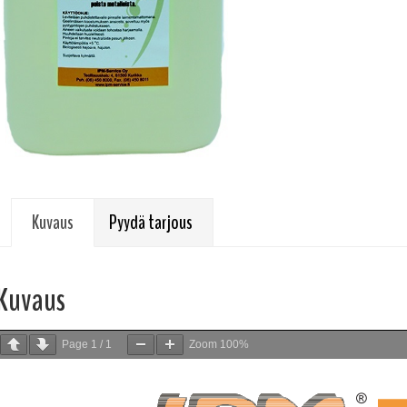
Kuvaus
Pyydä tarjous
Kuvaus
Page
1
/
1
Zoom
100%