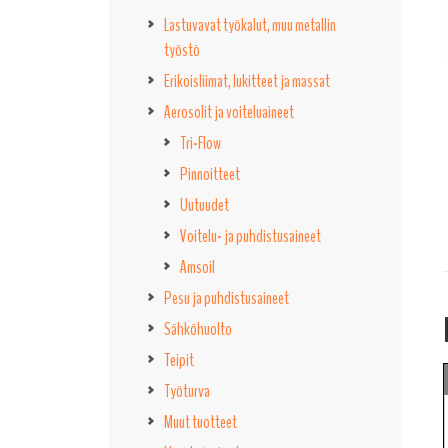
Lastuvavat työkalut, muu metallin
työstö
Erikoisliimat, lukitteet ja massat
Aerosolit ja voiteluaineet
Tri-Flow
Pinnoitteet
Uutuudet
Voitelu- ja puhdistusaineet
Amsoil
Pesu ja puhdistusaineet
Sähköhuolto
Teipit
Työturva
Muut tuotteet