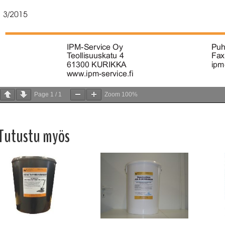
Page
1
/
1
Zoom
100%
Tutustu myös