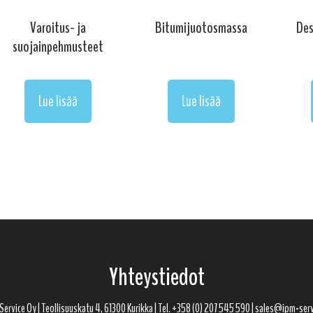
Varoitus- ja
Bitumijuotosmassa
Des
suojainpehmusteet
Lue lisää
Lue lisää
Yhteystiedot
ervice Oy | Teollisuuskatu 4, 61300 Kurikka | Tel. +358 (0) 207 545 590 | sales@ipm-serv