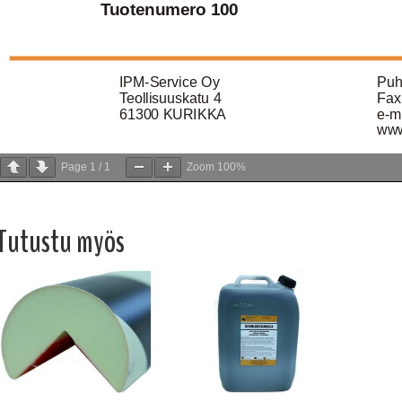
Page
1
/
1
Zoom
100%
Tutustu myös