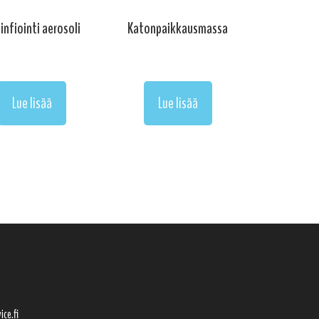
infiointi aerosoli
Katonpaikkausmassa
Lue lisää
Lue lisää
ice.fi