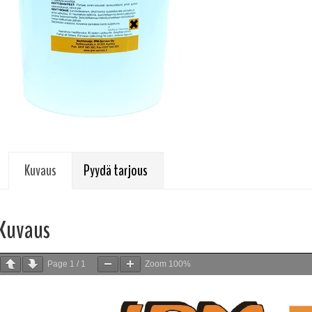
Kuvaus
Pyydä tarjous
Kuvaus
Page
1
/
1
Zoom
100%