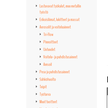
Lastuvavat työkalut, muu metallin
työstö
Erikoisliimat, lukitteet ja massat
Aerosolit ja voiteluaineet
Tri-Flow
Pinnoitteet
Uutuudet
Voitelu- ja puhdistusaineet
Amsoil
Pesu ja puhdistusaineet
Sähköhuolto
Teipit
Työturva
Muut tuotteet