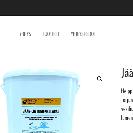
YRITYS
TUOTTEET
YHTEYSTIEDOT
Jää
Helppo
torjun
vesili
lumen 