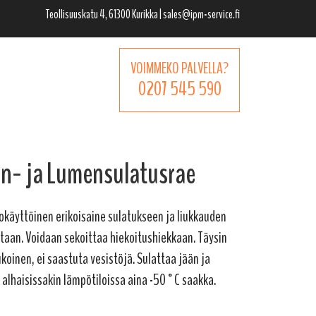
Teollisuuskatu 4, 61300 Kurikka | sales@ipm-service.fi
VOIMMEKO PALVELLA?
0207 545 590
n- ja Lumensulatusrae
käyttöinen erikoisaine sulatukseen ja liukkauden
taan. Voidaan sekoittaa hiekoitushiekkaan. Täysin
ukoinen, ei saastuta vesistöjä. Sulattaa jään ja
alhaisissakin lämpötiloissa aina -50°C saakka.