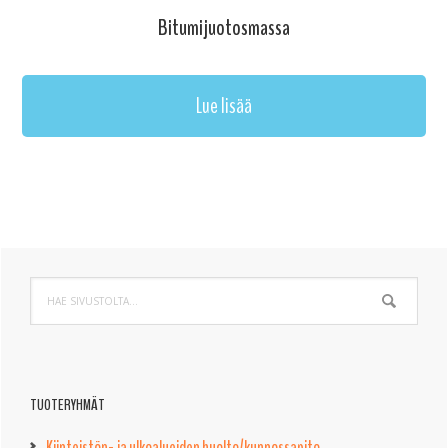
Bitumijuotosmassa
Lue lisää
Ensisijainen
Hae
sivupalkki
sivustolta...
TUOTERYHMÄT
Kiinteistön- ja ulkoalueiden huolto/kunnossapito