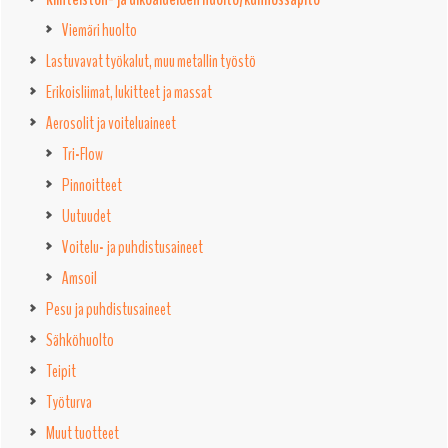
Viemäri huolto
Lastuvavat työkalut, muu metallin työstö
Erikoisliimat, lukitteet ja massat
Aerosolit ja voiteluaineet
Tri-Flow
Pinnoitteet
Uutuudet
Voitelu- ja puhdistusaineet
Amsoil
Pesu ja puhdistusaineet
Sähköhuolto
Teipit
Työturva
Muut tuotteet