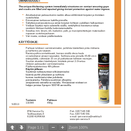
Page
1
/
1
Zoom
100%