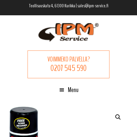
Hyppää
Hyppää
Hyppää
Teollisuuskatu 4, 61300 Kurikka | sales@ipm-service.fi
pääsisältöön
ensisijaiseen
alatunnisteeseen
sivupalkkiin
VOIMMEKO PALVELLA?
0207 545 590
Menu