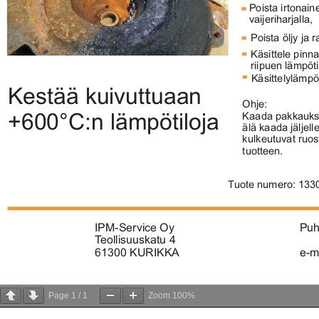
Page
1
/
1
Zoom
100%