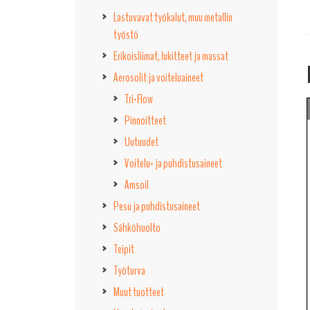
Lastuvavat työkalut, muu metallin
työstö
Erikoisliimat, lukitteet ja massat
Aerosolit ja voiteluaineet
Tri-Flow
Pinnoitteet
Uutuudet
Voitelu- ja puhdistusaineet
Amsoil
Pesu ja puhdistusaineet
Sähköhuolto
Teipit
Työturva
Muut tuotteet