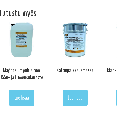
Tutustu myös
Magnesiumpohjainen
Katonpaikkausmassa
Jään-
Jään- ja Lumensulaneste
Lue lisää
Lue lisää