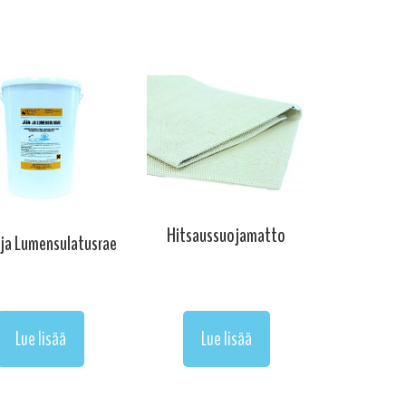
Hitsaussuojamatto
 ja Lumensulatusrae
Lue lisää
Lue lisää