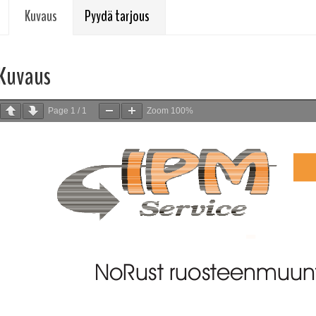
Kuvaus
Pyydä tarjous
Kuvaus
Page
1
/
1
Zoom
100%