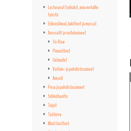
Lastuvavat työkalut, muu metallin
työstö
Erikoisliimat, lukitteet ja massat
Aerosolit ja voiteluaineet
Tri-Flow
Pinnoitteet
Uutuudet
Voitelu- ja puhdistusaineet
Amsoil
Pesu ja puhdistusaineet
Sähköhuolto
Teipit
Työturva
Muut tuotteet