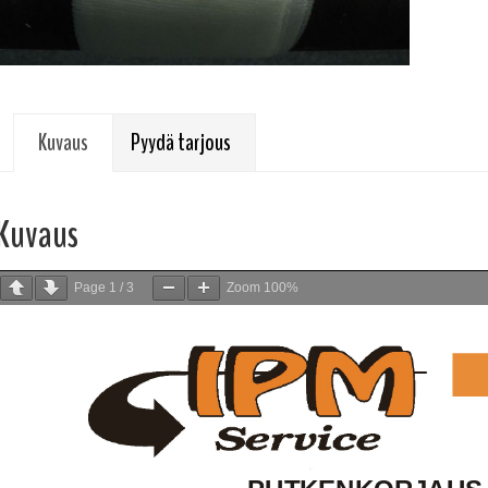
Kuvaus
Pyydä tarjous
Kuvaus
Page
1
/
3
Zoom
100%