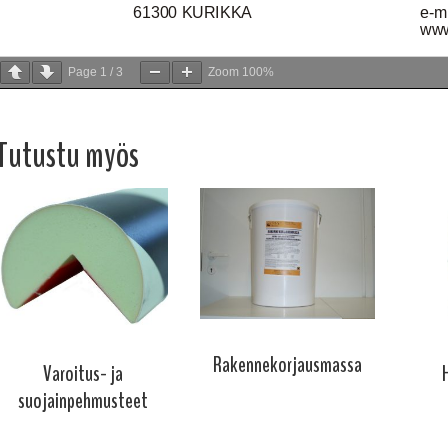
Page
1
/
3
Zoom
100%
Tutustu myös
Rakennekorjausmassa
Varoitus- ja
suojainpehmusteet