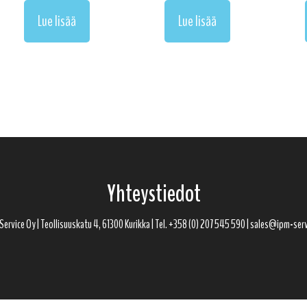
Lue lisää
Lue lisää
Yhteystiedot
ervice Oy | Teollisuuskatu 4, 61300 Kurikka | Tel. +358 (0) 207 545 590 | sales@ipm-serv