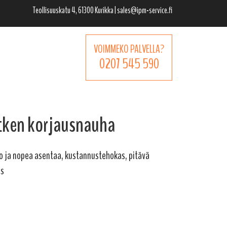
Teollisuuskatu 4, 61300 Kurikka | sales@ipm-service.fi
VOIMMEKO PALVELLA?
0207 545 590
tken korjausnauha
o ja nopea asentaa, kustannustehokas, pitävä
us