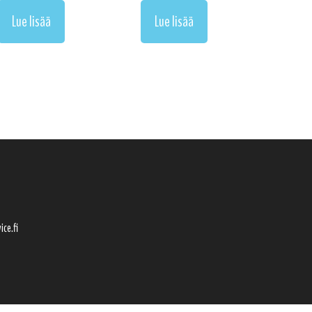
Lue lisää
Lue lisää
ice.fi