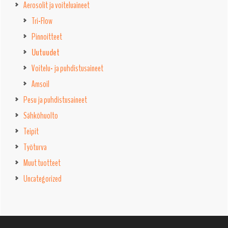
Aerosolit ja voiteluaineet
Tri-Flow
Pinnoitteet
Uutuudet
Voitelu- ja puhdistusaineet
Amsoil
Pesu ja puhdistusaineet
Sähköhuolto
Teipit
Työturva
Muut tuotteet
Uncategorized
Footer