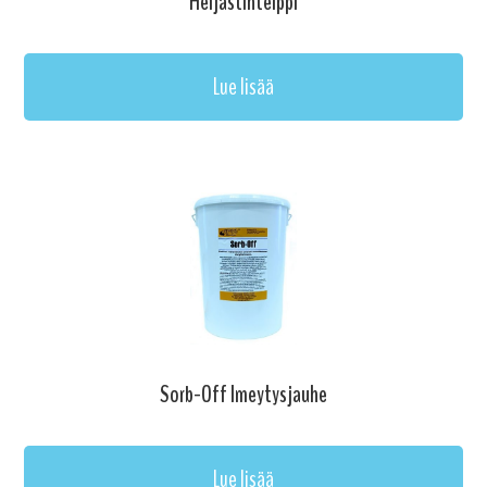
Heijastinteippi
Lue lisää
Sorb-Off Imeytysjauhe
Lue lisää