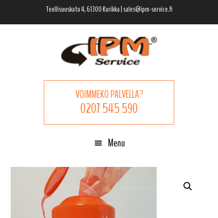
Hyppää
Hyppää
Hyppää
Teollisuuskatu 4, 61300 Kurikka | sales@ipm-service.fi
pääsisältöön
ensisijaiseen
alatunnisteeseen
sivupalkkiin
VOIMMEKO PALVELLA?
0207 545 590
Menu