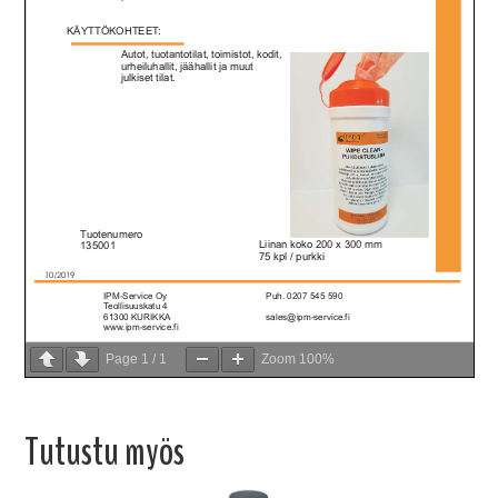
Page
1
/
1
Zoom
100%
Tutustu myös