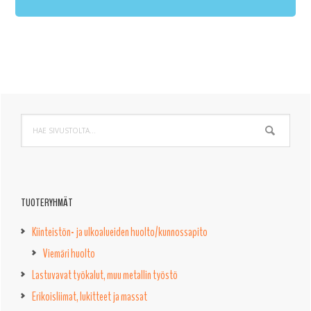
Ensisijainen
Hae
sivupalkki
sivustolta...
TUOTERYHMÄT
Kiinteistön- ja ulkoalueiden huolto/kunnossapito
Viemäri huolto
Lastuvavat työkalut, muu metallin työstö
Erikoisliimat, lukitteet ja massat