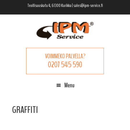
Hyppää
Hyppää
Hyppää
Teollisuuskatu 4, 61300 Kurikka | sales@ipm-service.fi
pääsisältöön
ensisijaiseen
alatunnisteeseen
sivupalkkiin
VOIMMEKO PALVELLA?
0207 545 590
Menu
GRAFFITI