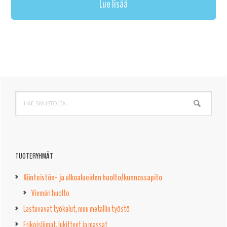
Lue lisää
Ensisijainen
Hae
sivupalkki
sivustolta...
TUOTERYHMÄT
Kiinteistön- ja ulkoalueiden huolto/kunnossapito
Viemäri huolto
Lastuvavat työkalut, muu metallin työstö
Erikoisliimat, lukitteet ja massat