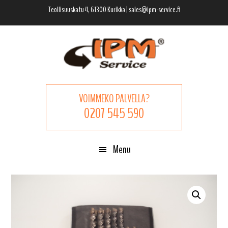
Hyppää
Hyppää
Hyppää
Teollisuuskatu 4, 61300 Kurikka | sales@ipm-service.fi
pääsisältöön
ensisijaiseen
alatunnisteeseen
sivupalkkiin
VOIMMEKO PALVELLA?
0207 545 590
Menu