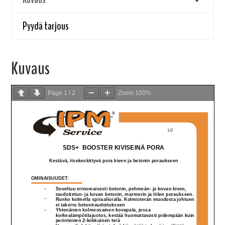
Pyydä tarjous
Kuvaus
Page
1
/
2
Zoom
100%