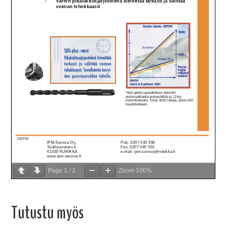
Page
1
/
2
Zoom
100%
Tutustu myös