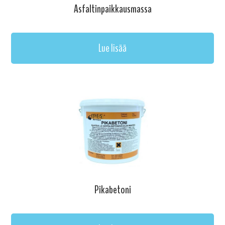
Asfaltinpaikkausmassa
Lue lisää
Pikabetoni