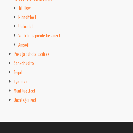
Tri-Flow
Pinnoitteet
Uutuudet
Voitelu- ja puhdistusaineet
Amsoil
Pesu ja puhdistusaineet
Sähköhuolto
Teipit
Työturva
Muut tuotteet
Uncategorized
Footer