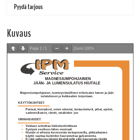
Pyydä tarjous
Kuvaus
Page
1
/
1
Zoom
100%