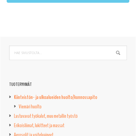
Ensisijainen
Hae
sivupalkki
sivustolta...
TUOTERYHMÄT
Kiinteistön- ja ulkoalueiden huolto/kunnossapito
Viemäri huolto
Lastuvavat työkalut, muu metallin työstö
Erikoisliimat, lukitteet ja massat
Aerosolit ja voiteluaineet