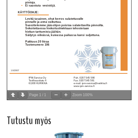
Page
1
/
1
Zoom
100%
Tutustu myös