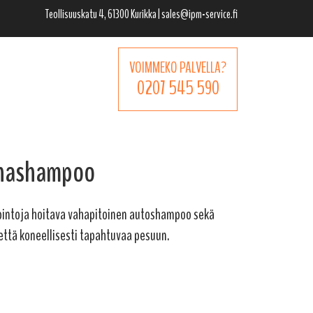
Teollisuuskatu 4, 61300 Kurikka | sales@ipm-service.fi
VOIMMEKO PALVELLA?
0207 545 590
hashampoo
pintoja hoitava vahapitoinen autoshampoo sekä
että koneellisesti tapahtuvaa pesuun.