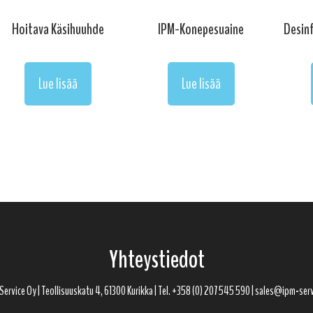
Hoitava Käsihuuhde
IPM-Konepesuaine
Desinf
Lue lisää
Lue lisää
Yhteystiedot
ervice Oy | Teollisuuskatu 4, 61300 Kurikka | Tel. +358 (0) 207 545 590 | sales@ipm-serv