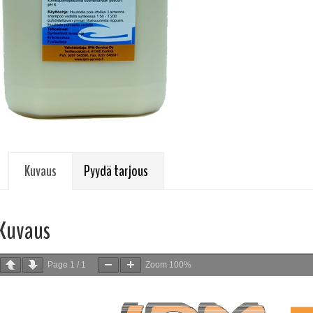
Kuvaus
Pyydä tarjous
Kuvaus
Page
1
/
1
Zoom
100%