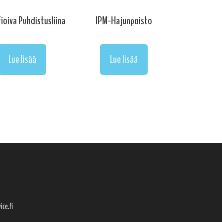
ioiva Puhdistusliina
IPM-Hajunpoisto
Lue lisää
Lue lisää
ice.fi