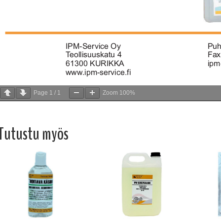
Page
1
/
1
Zoom
100%
Tutustu myös