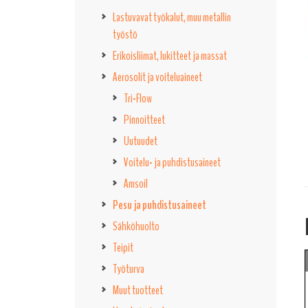
Lastuvavat työkalut, muu metallin
työstö
Erikoisliimat, lukitteet ja massat
Aerosolit ja voiteluaineet
Tri-Flow
Pinnoitteet
Uutuudet
Voitelu- ja puhdistusaineet
Amsoil
Pesu ja puhdistusaineet
Sähköhuolto
Teipit
Työturva
Muut tuotteet