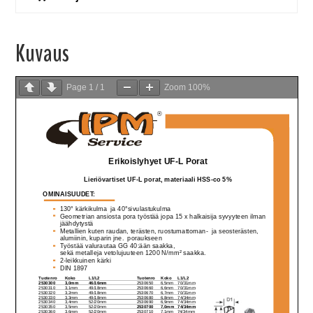
Kuvaus
Page
1
/
1
Zoom
100%