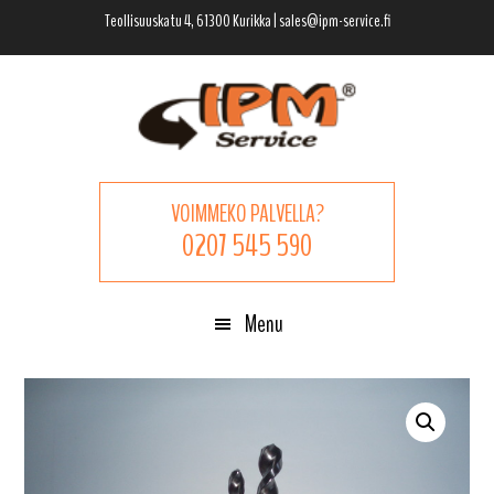
Hyppää
Hyppää
Hyppää
Teollisuuskatu 4, 61300 Kurikka | sales@ipm-service.fi
pääsisältöön
ensisijaiseen
alatunnisteeseen
sivupalkkiin
VOIMMEKO PALVELLA?
0207 545 590
Menu