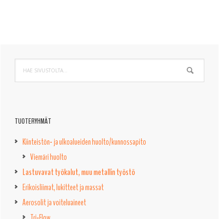
Ensisijainen
Hae
sivupalkki
sivustolta...
TUOTERYHMÄT
Kiinteistön- ja ulkoalueiden huolto/kunnossapito
Viemäri huolto
Lastuvavat työkalut, muu metallin työstö
Erikoisliimat, lukitteet ja massat
Aerosolit ja voiteluaineet
Tri-Flow