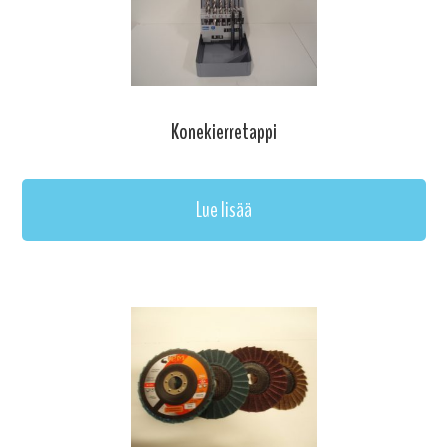
Konekierretappi
Lue lisää