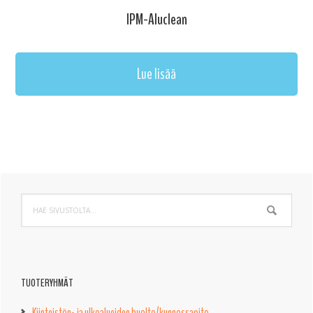
IPM-Aluclean
Lue lisää
Ensisijainen
Hae
sivupalkki
sivustolta...
TUOTERYHMÄT
Kiinteistön- ja ulkoalueiden huolto/kunnossapito