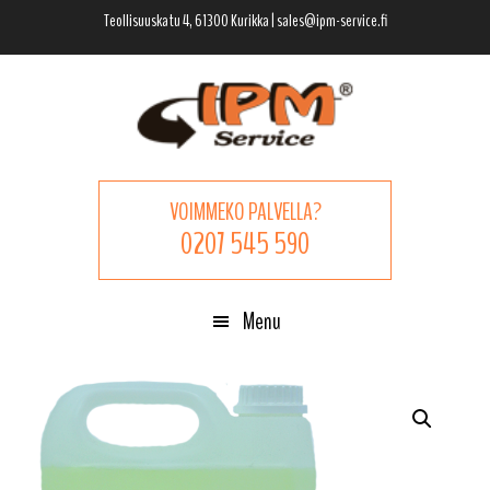
Hyppää
Hyppää
Hyppää
Teollisuuskatu 4, 61300 Kurikka | sales@ipm-service.fi
pääsisältöön
ensisijaiseen
alatunnisteeseen
sivupalkkiin
VOIMMEKO PALVELLA?
0207 545 590
Menu