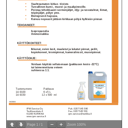
Page
1
/
1
Zoom
100%