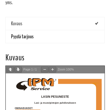
yms.
Kuvaus
Pyydä tarjous
Kuvaus
Page
1
/
1
Zoom
100%