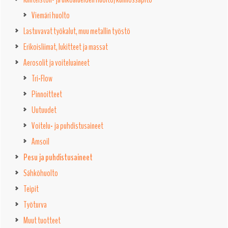
Viemäri huolto
Lastuvavat työkalut, muu metallin työstö
Erikoisliimat, lukitteet ja massat
Aerosolit ja voiteluaineet
Tri-Flow
Pinnoitteet
Uutuudet
Voitelu- ja puhdistusaineet
Amsoil
Pesu ja puhdistusaineet
Sähköhuolto
Teipit
Työturva
Muut tuotteet