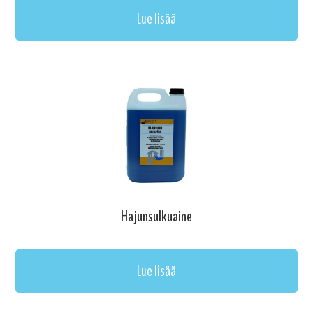
Lue lisää
Hajunsulkuaine
Lue lisää