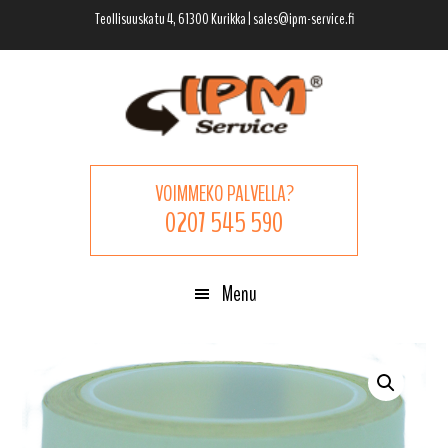
Hyppää
Hyppää
Hyppää
Teollisuuskatu 4, 61300 Kurikka | sales@ipm-service.fi
pääsisältöön
ensisijaiseen
alatunnisteeseen
sivupalkkiin
VOIMMEKO PALVELLA?
0207 545 590
Menu