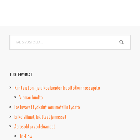
Ensisijainen
Hae
sivupalkki
sivustolta...
TUOTERYHMÄT
Kiinteistön- ja ulkoalueiden huolto/kunnossapito
Viemäri huolto
Lastuvavat työkalut, muu metallin työstö
Erikoisliimat, lukitteet ja massat
Aerosolit ja voiteluaineet
Tri-Flow