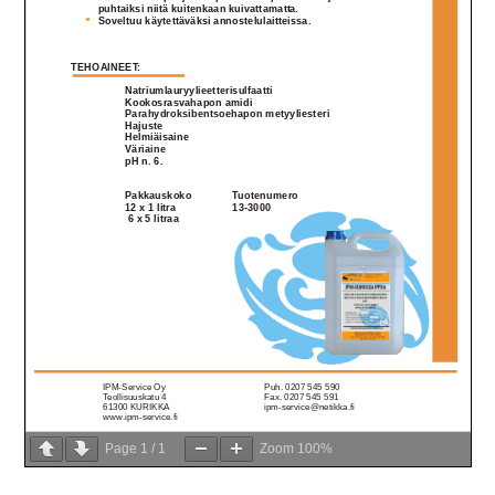
Page
1
/
1
Zoom
100%