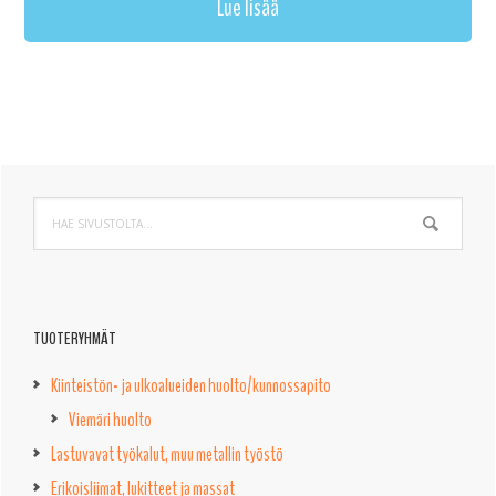
Lue lisää
Ensisijainen
Hae
sivupalkki
sivustolta...
TUOTERYHMÄT
Kiinteistön- ja ulkoalueiden huolto/kunnossapito
Viemäri huolto
Lastuvavat työkalut, muu metallin työstö
Erikoisliimat, lukitteet ja massat