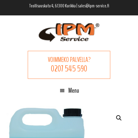
Hyppää
Hyppää
Hyppää
Teollisuuskatu 4, 61300 Kurikka | sales@ipm-service.fi
pääsisältöön
ensisijaiseen
alatunnisteeseen
sivupalkkiin
VOIMMEKO PALVELLA?
0207 545 590
Menu