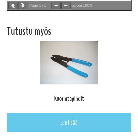
Page
1
/
1
Zoom
100%
Tutustu myös
Kuorintapihdit
Lue lisää