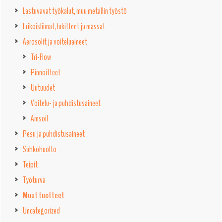
Lastuvavat työkalut, muu metallin työstö
Erikoisliimat, lukitteet ja massat
Aerosolit ja voiteluaineet
Tri-Flow
Pinnoitteet
Uutuudet
Voitelu- ja puhdistusaineet
Amsoil
Pesu ja puhdistusaineet
Sähköhuolto
Teipit
Työturva
Muut tuotteet
Uncategorized