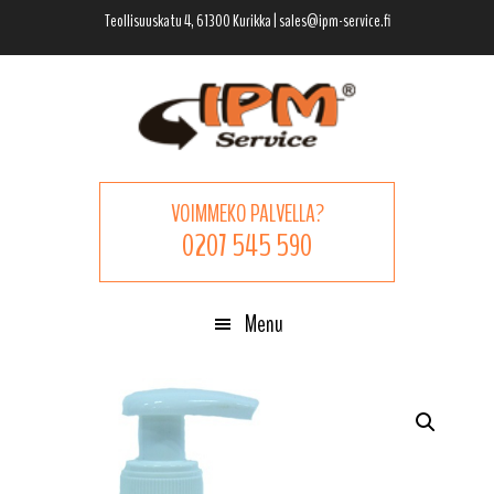
Hyppää
Hyppää
Hyppää
Teollisuuskatu 4, 61300 Kurikka | sales@ipm-service.fi
pääsisältöön
ensisijaiseen
alatunnisteeseen
sivupalkkiin
VOIMMEKO PALVELLA?
0207 545 590
Menu