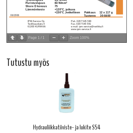
Page
1
/
1
Zoom
100%
Tutustu myös
Hydrauliikkatiiviste- ja lukite S54