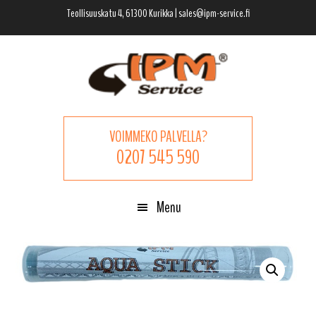
Hyppää
Hyppää
Hyppää
Teollisuuskatu 4, 61300 Kurikka | sales@ipm-service.fi
pääsisältöön
ensisijaiseen
alatunnisteeseen
sivupalkkiin
VOIMMEKO PALVELLA?
0207 545 590
Menu