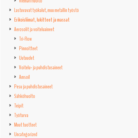
Viemäri huolto
Lastuvavat työkalut, muu metallin työstö
Erikoisliimat, lukitteet ja massat
Aerosolit ja voiteluaineet
Tri-Flow
Pinnoitteet
Uutuudet
Voitelu- ja puhdistusaineet
Amsoil
Pesu ja puhdistusaineet
Sähköhuolto
Teipit
Työturva
Muut tuotteet
Uncategorized