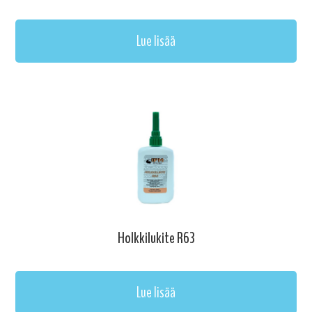
Lue lisää
Holkkilukite R63
Lue lisää